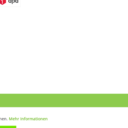
ntsprechen dem niedrigsten Verkaufspreis der letzten 30 Tage. ** Preise
nnen.
Mehr Informationen
Aktiv
 des Herstellers.
e®