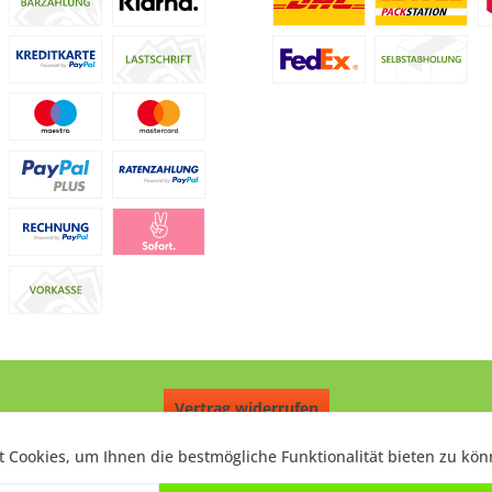
Vertrag widerrufen
chnahmegebühren, wenn nicht anders beschrieben. Durchgestrichene Preise e
 Cookies, um Ihnen die bestmögliche Funktionalität bieten zu kö
f einen einmal geforderten Verkaufspreis. UVP: Unverbindliche Preisempfehlung
 2026 © 2020 Digitale Fotografien - All Rights Reserved. Theme by
ThemeWar