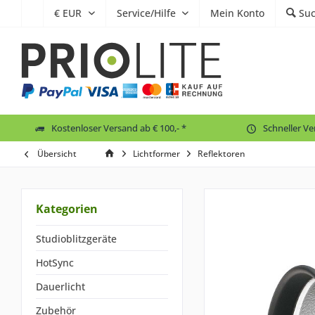
Service/Hilfe
Mein Konto
Su
Kostenloser Versand ab € 100,- *
Schneller V
Übersicht
Lichtformer
Reflektoren
Kategorien
Studioblitzgeräte
HotSync
Dauerlicht
Zubehör