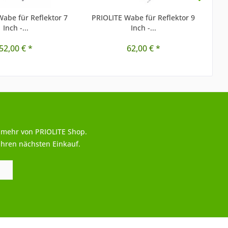
abe für Reflektor 7
PRIOLITE Wabe für Reflektor 9
P
Inch -...
Inch -...
52,00 € *
62,00 € *
 mehr von PRIOLITE Shop.
Ihren nächsten Einkauf.