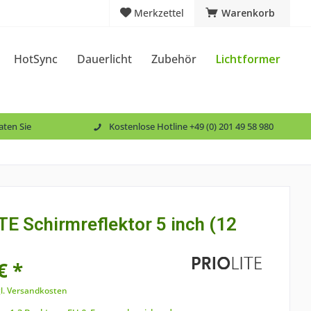
Merkzettel
Warenkorb
HotSync
Dauerlicht
Zubehör
Lichtformer
aten Sie
Kostenlose Hotline +49 (0) 201 49 58 980
TE Schirmreflektor 5 inch (12
€ *
l. Versandkosten