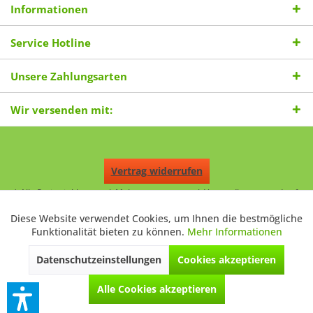
Informationen
Service Hotline
Unsere Zahlungsarten
Wir versenden mit:
Vertrag widerrufen
* Alle Preise inkl. gesetzl. Mehrwertsteuer zzgl.
Versandkosten
und ggf.
Nachnahmegebühren, wenn nicht anders beschrieben.
Durchgestrichene Preise entsprechen dem niedrigsten Verkaufspreis
Diese Website verwendet Cookies, um Ihnen die bestmögliche
Aktiv
Funktionale
der letzten 30 Tage. ** Preise beziehen sich auf einen einmal
Funktionalität bieten zu können.
Mehr Informationen
geforderten Verkaufspreis. UVP: Unverbindliche Preisempfehlung des
Herstellers.
Datenschutzeinstellungen
Cookies akzeptieren
Inaktiv
Marketing
© 2026 © 2020 Digitale Fotografien - All Rights Reserved. Theme by
ThemeWare®
Alle Cookies akzeptieren
Inaktiv
Tracking