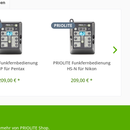
hen
PRIOLITE
P
 Funkfernbedienung
PRIOLITE Funkfernbedienung
P
P für Pentax
HS-N für Nikon
209,00 € *
209,00 € *
 mehr von PRIOLITE Shop.