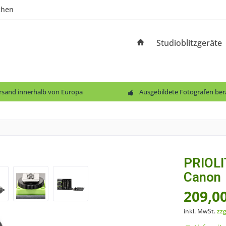
chen
Studioblitzgeräte
ersand innerhalb von Europa
Ausgebildete Fotografen ber
PRIOLI
Canon
209,00
inkl. MwSt.
zzg