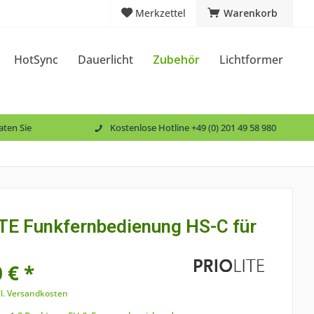
Merkzettel
Warenkorb
HotSync
Dauerlicht
Zubehör
Lichtformer
aten Sie
Kostenlose Hotline +49 (0) 201 49 58 980
TE Funkfernbedienung HS-C für
 € *
l. Versandkosten