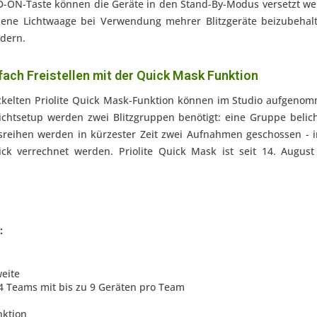
D-ON-Taste können die Geräte in den Stand-By-Modus versetzt wer
dene Lichtwaage bei Verwendung mehrer Blitzgeräte beizubeha
dern.
fach Freistellen mit der Quick Mask Funktion
ckelten Priolite Quick Mask-Funktion können im Studio aufgenomm
ichtsetup werden zwei Blitzgruppen benötigt: eine Gruppe belic
gsreihen werden in kürzester Zeit zwei Aufnahmen geschossen 
ick verrechnet werden. Priolite Quick Mask ist seit 14. Augu
:
eite
4 Teams mit bis zu 9 Geräten pro Team
nktion