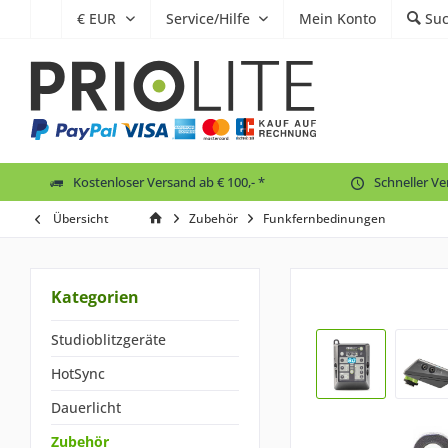
Service/Hilfe
Mein Konto
Su
Kostenloser Versand ab € 100,- *
Schneller V
Übersicht
Zubehör
Funkfernbedinungen
Kategorien
Studioblitzgeräte
HotSync
Dauerlicht
Zubehör