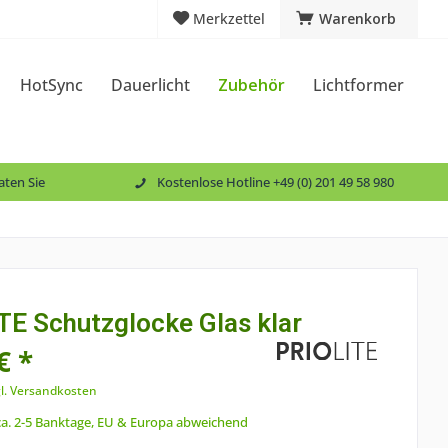
Merkzettel
Warenkorb
HotSync
Dauerlicht
Zubehör
Lichtformer
aten Sie
Kostenlose Hotline +49 (0) 201 49 58 980
TE Schutzglocke Glas klar
€ *
l. Versandkosten
 ca. 2-5 Banktage, EU & Europa abweichend