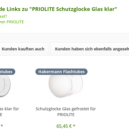
e Links zu "PRIOLITE Schutzglocke Glas klar"
kel?
von PRIOLITE
Kunden kauften auch
Kunden haben sich ebenfalls angese
htubes
Habermann Flashtubes
s klar für
Schutzglocke Glas gefrostet für
TE
PRIOLITE
 *
65,45 € *