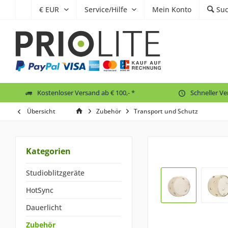
Service/Hilfe
Mein Konto
Su
Kostenloser Versand ab € 100,- *
Schneller V
Übersicht
Zubehör
Transport und Schutz
Kategorien
Studioblitzgeräte
HotSync
Dauerlicht
Zubehör