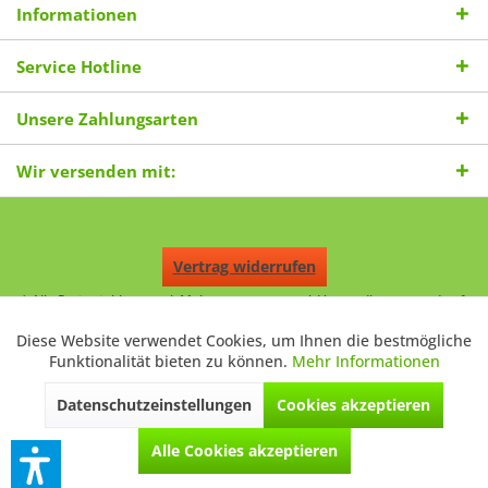
Informationen
Service Hotline
Unsere Zahlungsarten
Wir versenden mit:
Vertrag widerrufen
* Alle Preise inkl. gesetzl. Mehrwertsteuer zzgl.
Versandkosten
und ggf.
Nachnahmegebühren, wenn nicht anders beschrieben.
Durchgestrichene Preise entsprechen dem niedrigsten Verkaufspreis
Diese Website verwendet Cookies, um Ihnen die bestmögliche
Aktiv
Funktionale
der letzten 30 Tage. ** Preise beziehen sich auf einen einmal
Funktionalität bieten zu können.
Mehr Informationen
geforderten Verkaufspreis. UVP: Unverbindliche Preisempfehlung des
Herstellers.
Datenschutzeinstellungen
Cookies akzeptieren
Inaktiv
Marketing
© 2026 © 2020 Digitale Fotografien - All Rights Reserved. Theme by
ThemeWare®
Alle Cookies akzeptieren
Inaktiv
Tracking