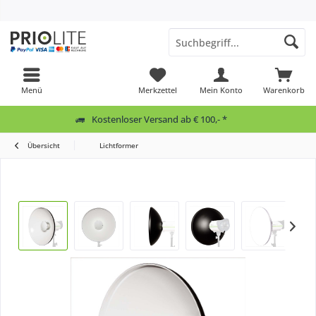
Menü
Merkzettel
Mein Konto
Warenkorb
Kostenloser Versand ab € 100,- *
Übersicht
Lichtformer