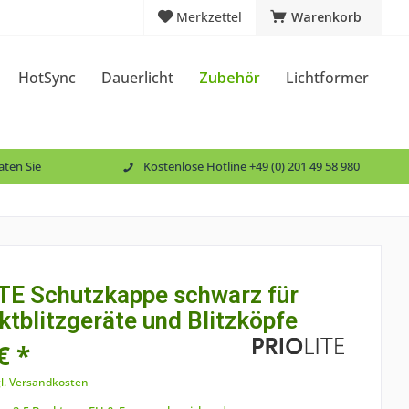
Merkzettel
Warenkorb
HotSync
Dauerlicht
Zubehör
Lichtformer
aten Sie
Kostenlose Hotline +49 (0) 201 49 58 980
TE Schutzkappe schwarz für
tblitzgeräte und Blitzköpfe
€ *
l. Versandkosten