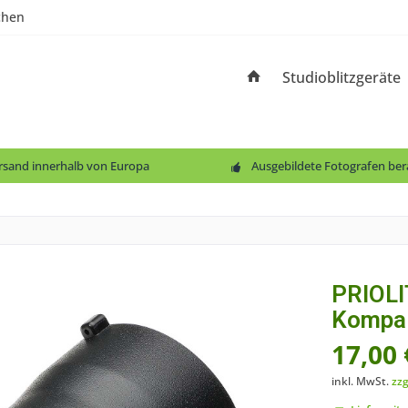
chen
Studioblitzgeräte
ersand innerhalb von Europa
Ausgebildete Fotografen ber
PRIOLI
Kompak
17,00 
inkl. MwSt.
zzg