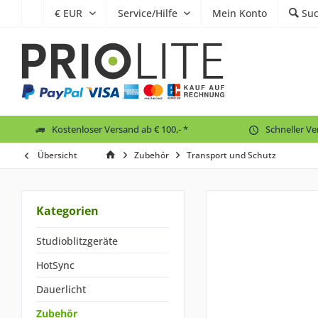
Service/Hilfe
Mein Konto
Su
Kostenloser Versand ab € 100,- *
Schneller V
Übersicht
Zubehör
Transport und Schutz
Kategorien
Studioblitzgeräte
HotSync
Dauerlicht
Zubehör