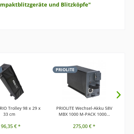
mpaktblitzgeräte und Blitzköpfe"
PRIOLITE
P
RIO Trolley 98 x 29 x
PRIOLITE Wechsel-Akku 58V
PRI
33 cm
MBX 1000 M-PACK 1000...
196,35 € *
275,00 € *